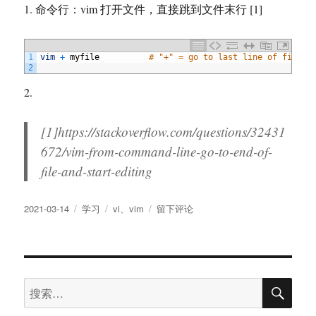
1. 命令行：vim 打开文件，直接跳到文件末行 [1]
1
vim
+
myfile
# "+" = go to last line of file
2
2.
[1]https://stackoverflow.com/questions/32431
672/vim-from-command-line-go-to-end-of-
file-and-start-editing
发
分
标
于
2021-03-14
学习
vi
、
vim
留下评论
布
类
签
vim
于
笔
记
搜
搜
索
索：