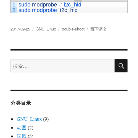
1
sudo 
modprobe
-
r
i2c_hid
2
sudo 
modprobe  
i2c_hid
发
分
标
于
2017-09-25
GNU_Linux
trouble-shoot
留下评论
布
类
签
Acer
于
touchpad
not
work
搜
after
搜
索
wake
索：
from
suspend
分类目录
GNU_Linux
(9)
动图
(2)
国风
(5)